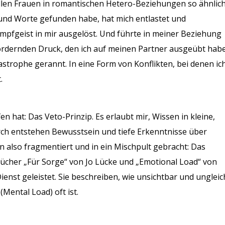
 allen Frauen in romantischen Hetero-Beziehungen so ähnlic
n und Worte gefunden habe, hat mich entlastet und
ampfgeist in mir ausgelöst. Und führte in meiner Beziehung
ordernden Druck, den ich auf meinen Partner ausgeübt habe
astrophe gerannt. In eine Form von Konflikten, bei denen ic
.
hat: Das Veto-Prinzip. Es erlaubt mir, Wissen in kleine,
urch entstehen Bewusstsein und tiefe Erkenntnisse über
n also fragmentiert und in ein Mischpult gebracht: Das
Bücher „Für Sorge“ von Jo Lücke und „Emotional Load“ von
enst geleistet. Sie beschreiben, wie unsichtbar und ungleic
(Mental Load) oft ist.