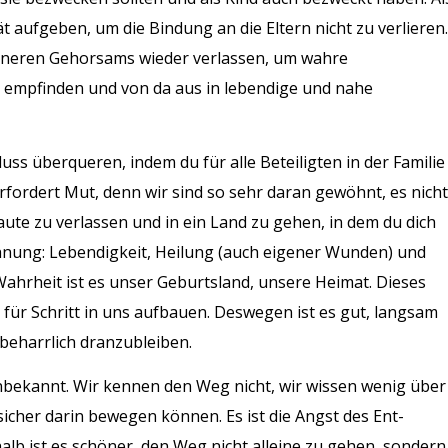
t aufgeben, um die Bindung an die Eltern nicht zu verlieren.
inneren Gehorsams wieder verlassen, um wahre
u empfinden und von da aus in lebendige und nahe
uss überqueren, indem du für alle Beteiligten in der Familie
rfordert Mut, denn wir sind so sehr daran gewöhnt, es nicht
aute zu verlassen und in ein Land zu gehen, in dem du dich
ohnung: Lebendigkeit, Heilung (auch eigener Wunden) und
ahrheit ist es unser Geburtsland, unsere Heimat. Dieses
für Schritt in uns aufbauen. Deswegen ist es gut, langsam
g beharrlich dranzubleiben.
 unbekannt. Wir kennen den Weg nicht, wir wissen wenig über
sicher darin bewegen können. Es ist die Angst des Ent-
alb ist es schöner, den Weg nicht alleine zu gehen, sondern