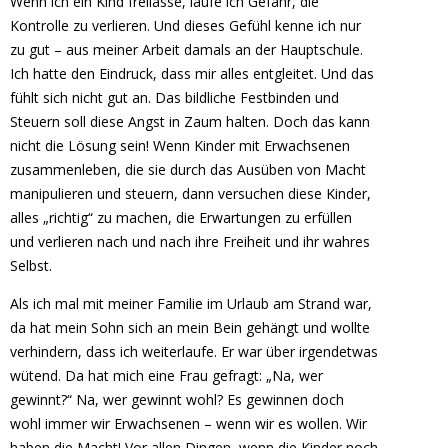
Wenn ich ein Kind freilasse, laufe ich Gefahr, die
Kontrolle zu verlieren. Und dieses Gefühl kenne ich nur
zu gut – aus meiner Arbeit damals an der Hauptschule.
Ich hatte den Eindruck, dass mir alles entgleitet. Und das
fühlt sich nicht gut an. Das bildliche Festbinden und
Steuern soll diese Angst in Zaum halten. Doch das kann
nicht die Lösung sein! Wenn Kinder mit Erwachsenen
zusammenleben, die sie durch das Ausüben von Macht
manipulieren und steuern, dann versuchen diese Kinder,
alles „richtig“ zu machen, die Erwartungen zu erfüllen
und verlieren nach und nach ihre Freiheit und ihr wahres
Selbst.
Als ich mal mit meiner Familie im Urlaub am Strand war,
da hat mein Sohn sich an mein Bein gehängt und wollte
verhindern, dass ich weiterlaufe. Er war über irgendetwas
wütend. Da hat mich eine Frau gefragt: „Na, wer
gewinnt?“ Na, wer gewinnt wohl? Es gewinnen doch
wohl immer wir Erwachsenen – wenn wir es wollen. Wir
haben die Macht! Vor allen Dingen, wenn die Kinder noch