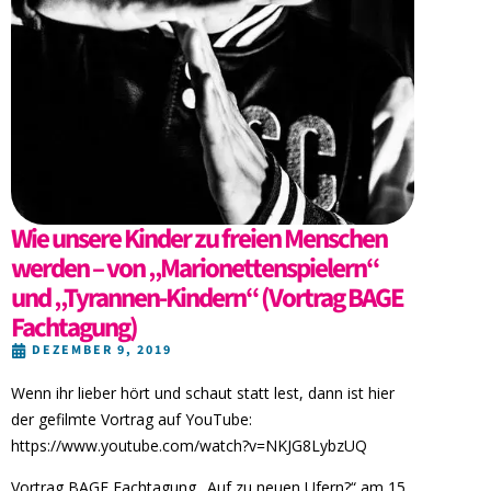
Wie unsere Kinder zu freien Menschen
werden – von „Marionettenspielern“
und „Tyrannen-Kindern“ (Vortrag BAGE
Fachtagung)
DEZEMBER 9, 2019
Wenn ihr lieber hört und schaut statt lest, dann ist hier
der gefilmte Vortrag auf YouTube:
https://www.youtube.com/watch?v=NKJG8LybzUQ
Vortrag BAGE Fachtagung „Auf zu neuen Ufern?“ am 15.