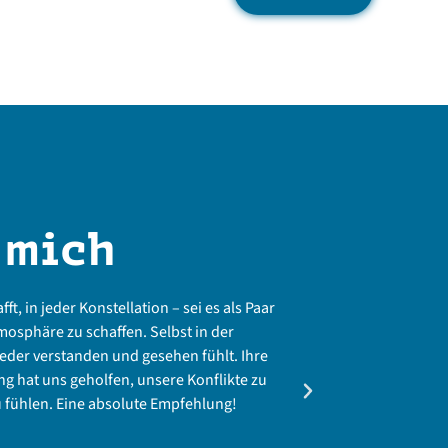
 mich
fft, in jeder Konstellation – sei es als Paar
In der Familienbe
mosphäre zu schaffen. Selbst in der
versiert, emphati
 jeder verstanden und gesehen fühlt. Ihre
extrem schnell, 
g hat uns geholfen, unsere Konflikte zu
wertschätzende w
 fühlen. Eine absolute Empfehlung!
vermittelt sie ger