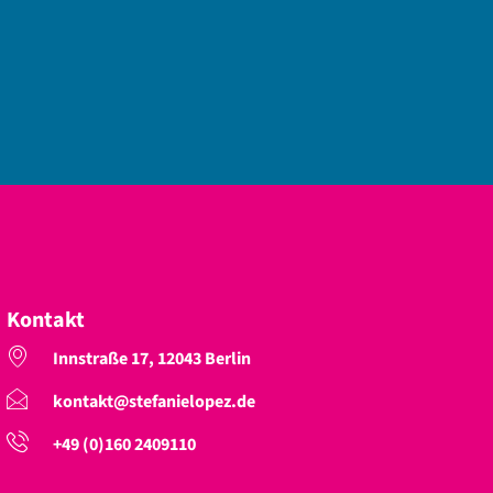
Larissa Koch
Kontakt
Innstraße 17, 12043 Berlin
kontakt@stefanielopez.de
+49 (0)160 2409110