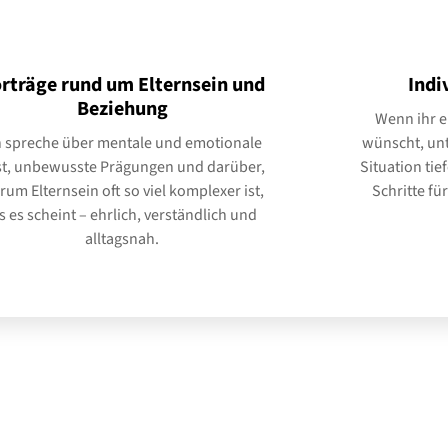
rträge rund um Elternsein und
Indi
Beziehung
Wenn ihr e
h spreche über mentale und emotionale
wünscht, unt
st, unbewusste Prägungen und darüber,
Situation tie
um Elternsein oft so viel komplexer ist,
Schritte fü
s es scheint – ehrlich, verständlich und
alltagsnah.